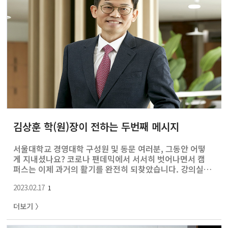
김상훈 학(원)장이 전하는 두번째 메시지
서울대학교 경영대학 구성원 및 동문 여러분, 그동안 어떻
게 지내셨나요? 코로나 팬데믹에서 서서히 벗어나면서 캠
퍼스는 이제 과거의 활기를 완전히 되찾았습니다. 강의실에
서 마스크를 벗고 수업을 하는 모습이 아직 어색하지만, 과
2023.02.17
거에는 당연시했던 대면 행사 하나하나가 매우 소중하게 느
1
껴집니다. 작년에는 경영대와 경영전문대학원 축제도 개최
더보기 〉
되었고, 얼마전에는 2016년 이후 중단되었던 경영대학 자
체 졸업식을 재개하여 학생들과 축하의 악수를 나누는 감동