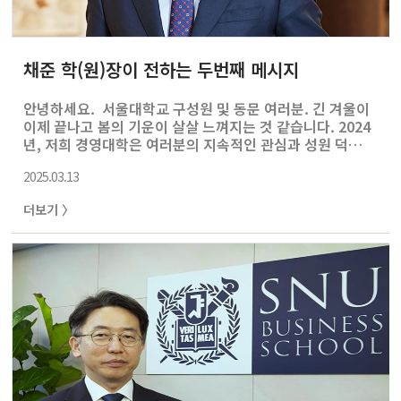
채준 학(원)장이 전하는 두번째 메시지
안녕하세요. 서울대학교 구성원 및 동문 여러분. 긴 겨울이
이제 끝나고 봄의 기운이 살살 느껴지는 것 같습니다. 2024
년, 저희 경영대학은 여러분의 지속적인 관심과 성원 덕분
에 한층 더 성장할 수 있었습니다. 특히, 학장으로 취임한 지
2025.03.13
1주년이 되는 이 시점에서, 지난 1년간의 여정을 되돌아보
고 여러분과 함께 이룬 성과를 나누고자 합니다. 우리 경영
더보기 〉
대학은 창조적이고 도전적이며 사회적 책임을 수행할 수 있
는 세계적 지도자를 양성하는 것을 비전으로 삼고 있습니
다. 이를 실현하기 위해 지난 1년 동안 교육 및 연구환경 개
선을 위한 다양한 노력을 기울였습니다. 학생들이 창의력
을 키울 수 있도록 예술 공연, 연주회, 전시회 등 다양한 문
화예술 활동에 참여할 기회를 확대하였으며, 예술의전
당, 음악대학, 미술대학..