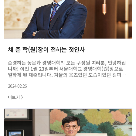
채 준 학(원)장이 전하는 첫인사
존경하는 동문과 경영대학의 모든 구성원 여러분, 안녕하십
니까! 이번 1월 23일부터 서울대학교 경영대학(원)장으로
일하게 된 채준입니다. 겨울의 움츠렸던 모습이었던 캠퍼스
에도, 매년 3월이 되면 봄을 맞이하는 푸르름이 보이기 시작
2024.02.26
합니다. 우리 경영대학(원)도 이러한 생동의 기운을 맞이하
여 학교에 새롭게 입학한 새내기들과 함께 2024년을 힘차
더보기 〉
게 출발해 보려 합니다. “창조적이고 도전적이며 사회적 책
임을 수행할 수 있는 세계적 지도자를 양성하는 세계 초일
류 연구 중심 경영대학” 서울대학교 경영대학(원)의 비전입
니다. 이는 전임 학장님들께서도 지속적으로 추구했던 비전
으로 장기적으로 우리의 나아갈 바를 조명하고 있습니다.
저 역시 이러한 비전을 현실에서 이루기 위해 2년 간의 제
임기 동안 끊임없이 노력할 것..