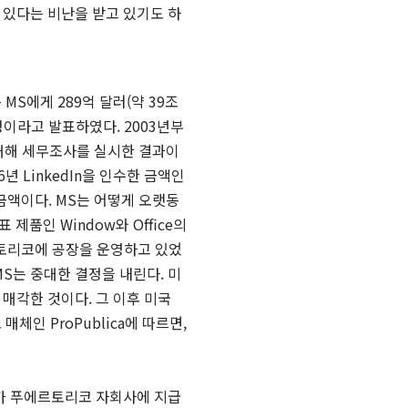
 있다는 비난을 받고 있기도 하
은
MS
에게
289
억 달러
(
약
39
조
정이라고 발표하였다
. 2003
년부
대해 세무조사를 실시한 결과이
6
년
LinkedIn
을 인수한 금액인
 금액이다
. MS
는 어떻게 오랫동
대표 제품인
Window
와
Office
의
토리코에 공장을 운영하고 있었
MS
는 중대한 결정을 내린다
.
미
에 매각한 것이다
.
그 이후 미국
 매체인
ProPublica
에 따르면
,
사가 푸에르토리코 자회사에 지급