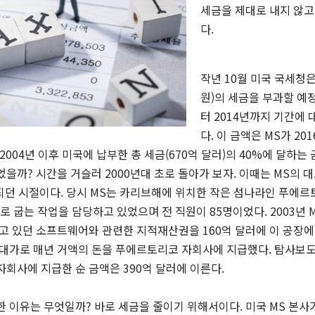
세금을 제대로 내지 않고
다
.
작년
10
월 미국 국세청
원
)
의 세금을 부과할 예
터
2014
년까지 기간에 
다
.
이 금액은
MS
가
201
2004
년 이후 미국에 납부한 총 세금
(670
억 달러
)
의
40%
에 달하는
있었을까
?
시간을 거슬러
2000
년대 초로 돌아가 보자
.
이때는
MS
의 
되던 시절이다
.
당시
MS
는 카리브해에 위치한 작은 섬나라인 푸에르
로 굽는 작업을 담당하고 있었으며 전 직원이
85
명이었다
. 2003
년
고 있던 소프트웨어와 관련한 지적재산권을
160
억 달러에 이 공장
대가로 매년 거액의 돈을 푸에르토리코 자회사에 지급했다
.
탐사보도
자회사에 지급한 순 금액은
390
억 달러에 이른다
.
한 이유는 무엇일까? 바로 세금을 줄이기 위해서이다. 미국 MS 본