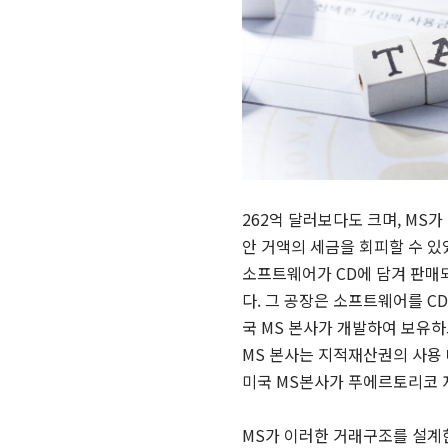
262
억 달러보다도 크며
, MS
가
안 거액의 세금을 회피할 수 
소프트웨어가
CD
에 담겨 판매
다
.
그 공장은 소프트웨어를
CD
국
MS
본사가 개발하여 보유하
MS
본사는 지적재산권의 사용 
미국
MS
본사가 푸에르토리코 
MS가 이러한 거래구조를 설계