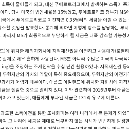
 소득이 줄어들게 되고, 대신 푸에르토리코에서 발생하는 소득이 증가
이다. 당시 미국의 법인세율은 35%였고, 푸에르토리코 정부가 MS
 미국에서 푸에르토리코로 이전하면 0.35달러의 세금을 아낄 수 있는
 항소할 것임을 발표했다. 통계에 의하면 이렇게 항소를 담당하는 부서
 따라서 MS가 최종적으로 부담하게 될 세금은 대폭 감소할 가능성이
드
)
에 위치한 해외자회사에 지적재산권을 이전하고 사용대가
(
로열
은 실제로 매우 흔하게 사용된다
. MS
뿐 아니라 수많은 미국의 다국
cing)
을 조정하는 조세전략을 수십 년간 활용하였다
.
지적재산권 등
 무형자산의 가치와 역할이 특히 중요해졌으며
,
무형자산의 이전가격
부과하기 어렵기 때문이다
.
애플도 아일랜드에 위치한 자회사에 지적
세금을 절감한 것으로 알려져 있다
.
이와 관련하여
2016
년부터 애플
 이어가고 있는데
,
애플에게 부과된 세금은
131
억 유로에 이른다
.
, 과도한 소득이전을 통한 조세회피는 여러 나라에서 큰 문제가 되었
하여 그 나라에 세금을 제대로 납부하지 않는 사례가 빈번하게 발생한
여 개 국가가 15%의 글로벌 최저한세를 다국적기업에 부과하는 제도를